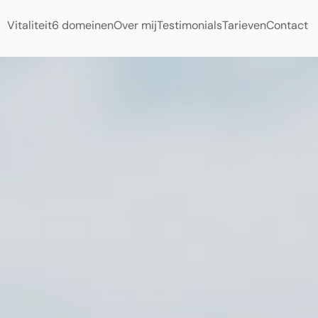
Vitaliteit
6 domeinen
Over mij
Testimonials
Tarieven
Contact