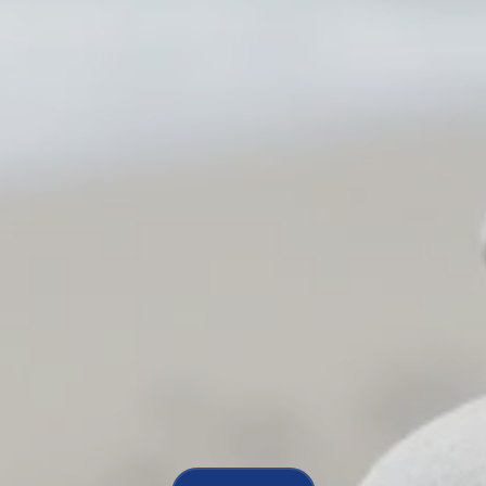
ntdek
hoe
jij
energi
kunt
leven
J
e
b
e
n
t
w
e
l
k
o
m
.
M
e
t
p
e
r
s
o
o
n
l
i
j
k
e
c
o
a
c
h
i
n
g
b
e
g
e
l
e
i
d
e
n
w
e
j
e
i
h
e
t
v
e
r
s
t
e
r
k
e
n
v
a
n
j
e
m
e
n
t
a
l
e
e
n
f
y
s
i
e
k
e
g
e
z
o
n
d
h
e
i
d
,
z
o
d
a
t
j
e
j
e
l
e
v
e
n
o
p
e
e
n
m
a
n
i
e
r
v
o
r
m
g
e
e
f
t
d
i
e
b
i
j
j
o
u
p
a
s
t